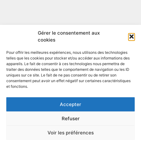
Gérer le consentement aux
cookies
Pour offrir les meilleures expériences, nous utilisons des technologies
Nous contacter
telles que les cookies pour stocker et/ou accéder aux informations des
appareils. Le fait de consentir à ces technologies nous permettra de
Téléphone :
03 21 99 41 87
traiter des données telles que le comportement de navigation ou les ID
uniques sur ce site. Le fait de ne pas consentir ou de retirer son
Courriel :
lansad@univ-littoral.fr
consentement peut avoir un effet négatif sur certaines caractéristiques
et fonctions.
Nous écrire
Accepter
Centre de Relations en Langues
Refuser
21, rue Saint Louis –
BP 774 – 62327 Boulogne-sur-Mer Cedex
Voir les préférences