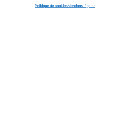
Nous trouver
Politique de cookies
Mentions légales
Le siège du CRL se trouve à Boulogne-sur-Mer sur le site de
Saint Louis 2